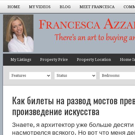
HOME
MY VIDEOS
BLOG
MEET FRANCESCA
COMM
My Listings
Property Price
Property Location
Home In
Как билеты на развод мостов пре
произведение искусства
Знаете, я архитектор уже больше десяти 
насмотрелся всякого. Но вот что меня д